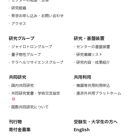
センターの概要・沿革
研究組織
見学お申し込み・お問い合わせ
アクセス
研究グループ
研究・基盤装置
ジャイロトロングループ
センターの基盤装置
量子物性グループ
研究業績リスト
テラヘルツサイエンスグループ
研究内容・成果紹介
共同研究
共用利用
国内共同研究
機器等共用利用申込
共同研究覚書・学術交流協定
遠赤外共用プラットホーム
国際共同研究について
刊行物
受験生・大学生の方へ
寄付金募集
English