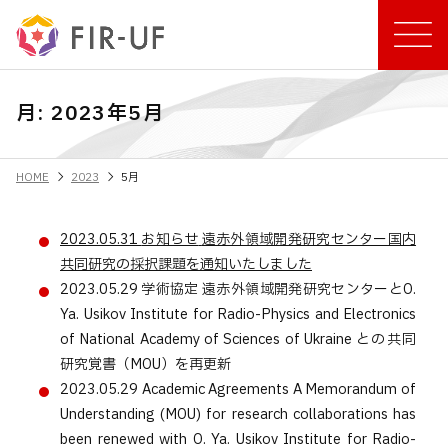
月:
2023年5月
chevron_right
chevron_right
HOME
2023
5月
2023.05.31
お知らせ
遠赤外領域開発研究センター国内
共同研究の採択課題を通知いたしました
2023.05.29
学術協定
遠赤外領域開発研究センターとO.
Ya. Usikov Institute for Radio-Physics and Electronics
of National Academy of Sciences of Ukraine との共同
研究覚書（MOU）を再更新
2023.05.29
Academic Agreements
A Memorandum of
Understanding (MOU) for research collaborations has
been renewed with O. Ya. Usikov Institute for Radio-