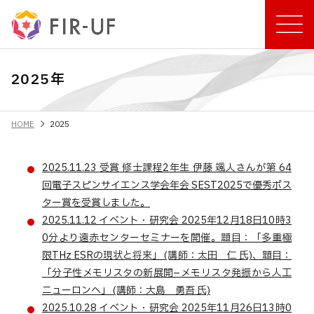
2025年
chevron_right
HOME
2025
2025.11.23
受賞
修士課程2年生 伊藤 颯⼈さんが第 64
回電⼦スピンサイエンス学会年会 SEST2025で優秀ポス
ター賞を受賞しました。
2025.11.12
イベント・研究会
2025年12月18日10時3
0分より遠赤センターセミナーを開催。題目：「多重極
限THz ESRの現状と将来」 (講師：太田 仁 氏)、題目：
「分子性メモリスタの新展開–メモリスタ発振から人工
ニューロンへ」 (講師：大島 勇吾 氏)
2025.10.28
イベント・研究会
2025年11月26日13時0