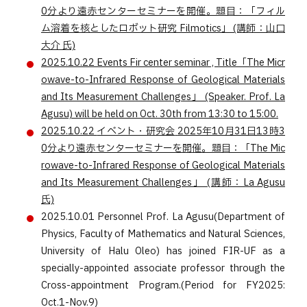
0分より遠赤センターセミナーを開催。題目：「フィル
ム溶着を核としたロボット研究 Filmotics」 (講師：山口
大介 氏)
2025.10.22
Events
Fir center seminar , Title「The Micr
owave-to-Infrared Response of Geological Materials
and Its Measurement Challenges」 (Speaker. Prof. La
Agusu) will be held on Oct. 30th from 13:30 to 15:00.
2025.10.22
イベント・研究会
2025年10月31日13時3
0分より遠赤センターセミナーを開催。題目：「The Mic
rowave-to-Infrared Response of Geological Materials
and Its Measurement Challenges」 (講師：La Agusu
氏)
2025.10.01
Personnel
Prof. La Agusu(Department of
Physics, Faculty of Mathematics and Natural Sciences,
University of Halu Oleo) has joined FIR-UF as a
specially-appointed associate professor through the
Cross-appointment Program.(Period for FY2025:
Oct.1-Nov.9)