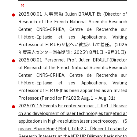
2025.08.01
人事異動
Julien BRAULT 氏 (Director of
Research of the French National Scientific Research
Center, CNRS-CRHEA, Centre de Recherche sur
l’Hétéro-Epitaxie et ses Applications, Visiting
Professor of FIR UF)が招へい教授として着任。 (2025
年度遠赤センター滞在期間：2025年8月1日～8月31日)
2025.08.01
Personnel
Prof. Julien BRAULT(Director
of Research of the French National Scientific Research
Center, CNRS-CRHEA, Centre de Recherche sur
l’Hétéro-Epitaxie et ses Applications, Visiting
Professor of FIR UF)has been appointed as an Invited
Professor. (Period for FY2025: Aug. 1 – Aug. 31)
2025.07.16
Events
Fir center seminar , Title1「Resear
ch and development of laser technologies targeted at
applications in high-resolution laser spectroscopy」 (S
peaker. Pham Hong Minh), Title2：「Recent Terahertz
Research Interests at the NIP UP Diliman: basic photo