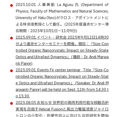
2025.10.01
人事異動
La Agusu 氏 (Department of
Physics, Faculty of Mathematics and Natural Sciences,
University of Halu Oleo)がクロス・アポイントメントに
よる特命准教授として着任。 (2025年度遠赤センター滞
在期間：2025年10月1日～11月9日)
2025.09.01
イベント・研究会
2025年9月12日14時30
分より遠赤センターセミナーを開催。題目：「Size-Con
trolled Organic Nanocrystals: Impact on Steady-State
Optics and Ultrafast Dynamics」 (講師：Dr. Andi Marwa
nti Panre)
2025.09.01
Events
Fir center seminar , Title「Size-Co
ntrolled Organic Nanocrystals: Impact on Steady-Stat
e Optics and Ultrafast Dynamics」 (Speaker. Dr. Andi M
arwanti Panre) will be held on Sept. 12th from 14:30 t
o 15:30.
2025.08.05
お知らせ
世界初の商用利用可能な核融合炉
実現を目指すHelical Fusionと高出力電磁波源ジャイロ
トロンの小型化・利便性向上に向けた共同研究を開始