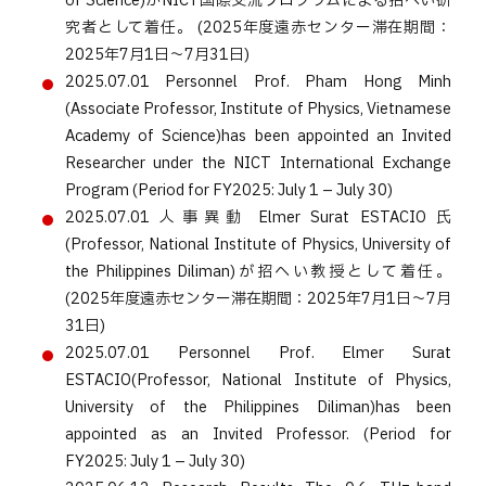
of Science)がNICT国際交流プログラムによる招へい研
究者として着任。 (2025年度遠赤センター滞在期間：
2025年7月1日～7月31日)
2025.07.01
Personnel
Prof. Pham Hong Minh
(Associate Professor, Institute of Physics, Vietnamese
Academy of Science)has been appointed an Invited
Researcher under the NICT International Exchange
Program (Period for FY2025: July 1 – July 30)
2025.07.01
人事異動
Elmer Surat ESTACIO 氏
(Professor, National Institute of Physics, University of
the Philippines Diliman)が招へい教授として着任。
(2025年度遠赤センター滞在期間：2025年7月1日～7月
31日)
2025.07.01
Personnel
Prof. Elmer Surat
ESTACIO(Professor, National Institute of Physics,
University of the Philippines Diliman)has been
appointed as an Invited Professor. (Period for
FY2025: July 1 – July 30)