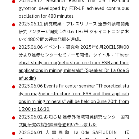
2025.06.12
Research Results
The 0.6 THz-band
gyrotron developed by FIR-UF achieved continuous
oscillation for 480 minutes.
2025.06.12
研究成果・プレスリリース
遠赤外領域開発
研究センターが開発した0.6 THz帯 ジャイロトロンにお
いて480分間の連続発振を達成。
2025.06.06
イベント・研究会
2025年6月20日15時00
分より遠赤センターセミナーを開催。タイトル：”Theor
etical study on magnetic structure from ESR and their
applications in mining minerals” (Speaker: Dr. La Ode S
afiuddin)
2025.06.06
Events
Fir center seminar “Theoretical stu
dy on magnetic structure from ESR and their applicati
ons in mining minerals” will be held on June 20th from
15:00 to 16:30.
2025.06.02
お知らせ
遠赤外領域開発研究センター国内
共同研究の採択課題を通知いたしました
2025.06.01
人事異動
La Ode SAFIUDDIN 氏