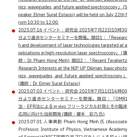
nics, waveguides, and future applied spectroscopy」 (S
peaker. Elmer Surat Estacio) will be held on July 22th f
rom 10:30 to 12:00.
2025.07.16
イベント・研究会
2025年7月22日10時30
分より遠赤センターセミナーを開催。題目1：「Researc
h and development of laser technologies targeted at a
pplications in high-resolution laser spectroscopy」 (講
師：Dr. Pham Hong Minh), 題目2：「Recent Terahertz
Research Interests at the NIP UP Diliman: basic photo
nics, waveguides, and future applied spectroscopy」
(講師：Dr. Elmer Surat Estacio)
2025.07.03
イベント・研究会
2025年7月11日16時00
分より遠赤センターセミナーを開催。題目：「OMRI
法・EPR法による in vivo フリーラジカル計測とその臨床
応用に向けた技術開発 (講師：榎本 彩乃 氏)
2025.07.01
人事異動
Pham Hong Minh 氏 (Associate
Professor, Institute of Physics, Vietnamese Academy